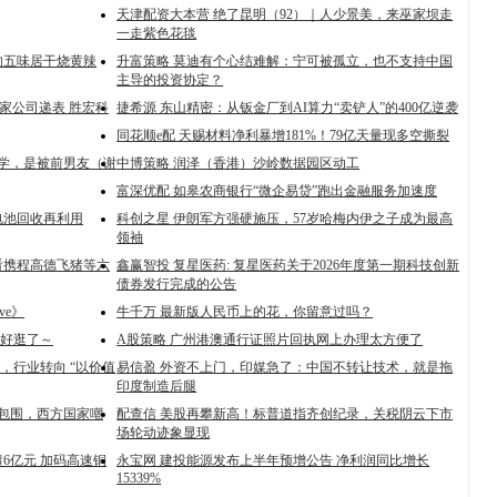
天津配资大本营 绝了昆明（92）｜人少景美，来巫家坝走
一走紫色花毯
的五味居干烧黄辣
升富策略 莫迪有个心结难解：宁可被孤立，也不支持中国
主导的投资协定？
多家公司递表 胜宏科
捷希源 东山精密：从钣金厂到AI算力“卖铲人”的400亿逆袭
同花顺e配 天赐材料净利暴增181%！79亿天量现多空撕裂
国留学，是被前男友（谢
中博策略 润泽（香港）沙岭数据园区动工
富深优配 如皋农商银行“微企易贷”跑出金融服务加速度
电池回收再利用
科创之星 伊朗军方强硬施压，57岁哈梅内伊之子成为最高
领袖
看携程高德飞猪等六
鑫赢智投 复星医药: 复星医药关于2026年度第一期科技创新
债券发行完成的公告
ve》
牛千万 最新版人民币上的花，你留意过吗？
太好逛了～
A股策略 广州港澳通行证照片回执网上办理太方便了
 领跑，行业转向 “以价值
易信盈 外资不上门，印媒急了：中国不转让技术，就是拖
印度制造后腿
舰包围，西方国家嘲
配查信 美股再攀新高！标普道指齐创纪录，关税阴云下市
场轮动迹象显现
6亿元 加码高速铜
永宝网 建投能源发布上半年预增公告 净利润同比增长
15339%