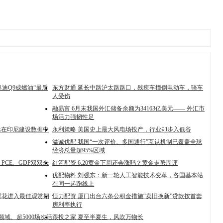
奥迪Q9成燃油“最后
东方财通 延长中路沪太路路口，残疾车撞倒电动车，骑车
人受伤
融易富 6月末我国外汇储备余额为34163亿美元—— 外汇市
场活力强韧性足
伟达在印尼建设数据中
永利策略 美国史上最大风电场投产，行业却步入低谷
溢诚优配 我国“一次评价、多国通行”互认机制已覆盖全球
经济总量超95%区域
PCE、GDP双双来
红河配资 6.20黄金下周还会涨吗？黄金走势周评
优配物料 刘强东：新一轮人工智能技术变革，各国基本站
在同一起跑线上
霄花进入最佳观赏期
恒力配资 厦门出台六条公积金措施“卖旧换新”贷款按首套
房利率执行
域、超5000场次活
跟投之家 夏至半夏生，风吹万物长