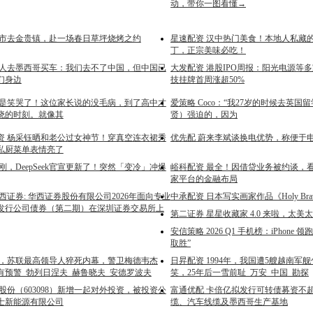
动，带你一图看懂→
城市去金贵镇，赴一场春日草坪烧烤之约
星速配资 汉中热门美食！本地人私藏
丁，正宗美味必吃！
国人去墨西哥买车：我们去不了中国，但中国已
大发配资 港股IPO周报：阳光电源等
们身边
技挂牌首周涨超50%
真是笑哭了！这位家长说的没毛病，到了高中才
爱策略 Coco：“我27岁的时候去英
晓的时刻。就像其
贤）强迫的，因为
资 杨采钰晒和老公过女神节！穿真空连衣裙秀
优先配 蔚来李斌谈换电优势，称便于
私厨菜单表情亮了
刚，DeepSeek官宣更新了！突然「变冷」冲爆
峪科配资 最全！因借贷业务被约谈，
家平台的金融布局
西证券: 华西证券股份有限公司2026年面向专业
中承配资 日本写实画家作品《Holy Bra
发行公司债券（第二期）在深圳证券交易所上
第二证券 星星收藏家 4.0 来啦，太美
安信策略 2026 Q1 手机榜：iPhone
取胜”
2年，苏联最高领导人猝死内幕，警卫梅德韦杰
日昇配资 1994年，我国遭5艘越南军
有预警_勃列日涅夫_赫鲁晓夫_安德罗波夫
笑，25年后一雪前耻_万安_中国_勘探
股份（603098）新增一起对外投资，被投资公
富通优配 卡倍亿拟发行可转债募资不超
士新能源有限公司
缆、汽车线缆及墨西哥生产基地