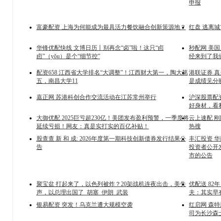
申报
富豪配资 上海为何能成为最具活力餐饮融合创新策源地？
红盘 逃离
华锋优配快线 文博日历丨别再念“卤”啦！这只“卣
秒配网 美
卣”（yǒu）是个“细节控”
经来到了我
配资658 江西省大学排名“大调整”！江西财大第一，陶大第
港联证券 
五，南昌大学11
是成绩见分
嘉正网 苏港科创合作交流活动在江苏常州举行
沪深股票配
好身材，看
大御优配 2025巨亏超230亿！美团发布盈利预警，一季度将
云上速配 刚
延续亏损！网友：真是实打实的百亿补贴！
热搜
股查查 新 和 成: 2026年度第一期科技创新债券发行结果公
丰汇投资 华
告
投资者公开
市的公告
聚宝盆 打起来了，以色列被炸？20架战机连夜出击，美失
优配送 8
声，以总理出国了_胡塞_伊朗_武装
夫：其实早
银易配资 突发！乌克兰遭大规模空袭
红启网 森特
司为长沙森