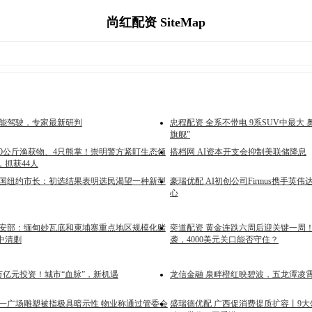
尚红配资 SiteMap
智能驾驶，专家最新研判
忠程配资 全系不带电 9系SUV中最大 
旗舰”
70公斤渔获物、4只熊掌！崇明警方紧盯生态领
搭档网 AI资本开支会抑制美联储降息
，抓获44人
美国纽约市长：初选结果表明选民渴望一种新型
豪瑞优配 AI初创公司Firmus携手英
心
公安部：缅甸妙瓦底和柬埔寨重点地区规模化赌
奕道配资 黄金连跌六周后迎关键一周！
中清剿
袭，4000美元关口能否守住？
万亿元投资！城市“血脉”，新机遇
龙信金融 泉畔橙红映碧波，五龙潭凌
都一广场雕塑被指极具暗示性 物业称通过管委会
盛瑞德优配 广西促消费提质扩容丨9大领