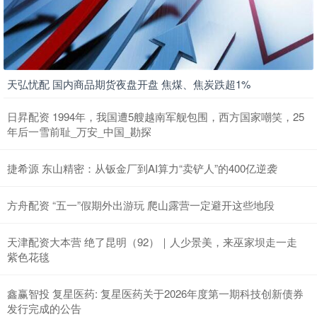
天弘忧配 国内商品期货夜盘开盘 焦煤、焦炭跌超1%
日昇配资 1994年，我国遭5艘越南军舰包围，西方国家嘲笑，25
年后一雪前耻_万安_中国_勘探
捷希源 东山精密：从钣金厂到AI算力“卖铲人”的400亿逆袭
方舟配资 “五一”假期外出游玩 爬山露营一定避开这些地段
天津配资大本营 绝了昆明（92）｜人少景美，来巫家坝走一走
紫色花毯
鑫赢智投 复星医药: 复星医药关于2026年度第一期科技创新债券
发行完成的公告