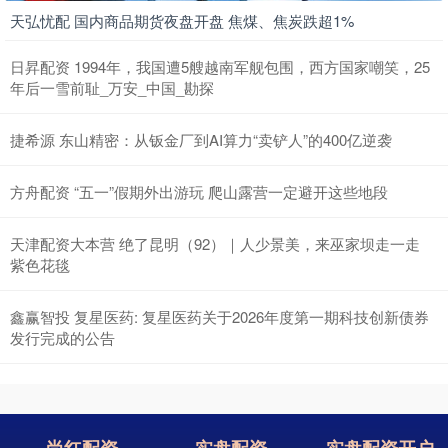
天弘忧配 国内商品期货夜盘开盘 焦煤、焦炭跌超1%
日昇配资 1994年，我国遭5艘越南军舰包围，西方国家嘲笑，25
年后一雪前耻_万安_中国_勘探
捷希源 东山精密：从钣金厂到AI算力“卖铲人”的400亿逆袭
方舟配资 “五一”假期外出游玩 爬山露营一定避开这些地段
天津配资大本营 绝了昆明（92）｜人少景美，来巫家坝走一走
紫色花毯
鑫赢智投 复星医药: 复星医药关于2026年度第一期科技创新债券
发行完成的公告