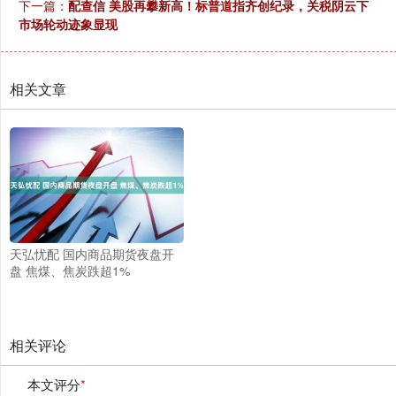
下一篇：
配查信 美股再攀新高！标普道指齐创纪录，关税阴云下
市场轮动迹象显现
相关文章
天弘忧配 国内商品期货夜盘开
盘 焦煤、焦炭跌超1%
相关评论
本文评分
*