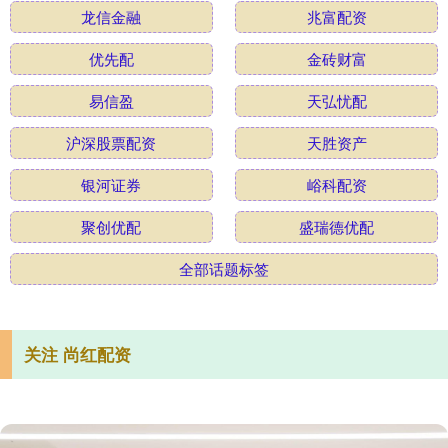
龙信金融
兆富配资
优先配
金砖财富
易信盈
天弘忧配
沪深股票配资
天胜资产
银河证券
峪科配资
聚创优配
盛瑞德优配
全部话题标签
关注 尚红配资