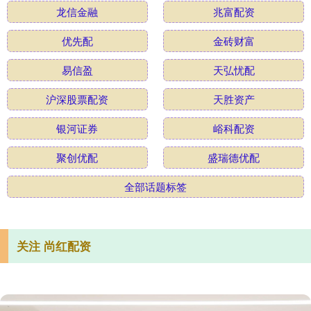
龙信金融
兆富配资
优先配
金砖财富
易信盈
天弘忧配
沪深股票配资
天胜资产
银河证券
峪科配资
聚创优配
盛瑞德优配
全部话题标签
关注 尚红配资